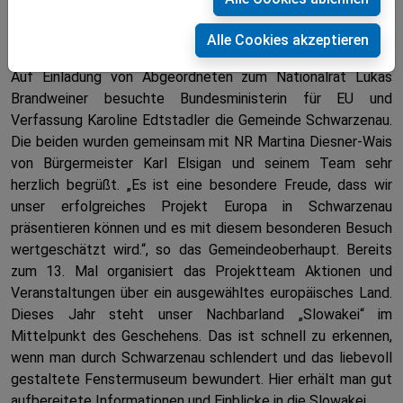
BM Edtstadler trifft auf Europa in
Alle Cookies akzeptieren
Schwarzenau
Auf Einladung von Abgeordneten zum Nationalrat Lukas
Brandweiner besuchte Bundesministerin für EU und
Verfassung Karoline Edtstadler die Gemeinde Schwarzenau.
Die beiden wurden gemeinsam mit NR Martina Diesner-Wais
von Bürgermeister Karl Elsigan und seinem Team sehr
herzlich begrüßt. „Es ist eine besondere Freude, dass wir
unser erfolgreiches Projekt Europa in Schwarzenau
präsentieren können und es mit diesem besonderen Besuch
wertgeschätzt wird.“, so das Gemeindeoberhaupt. Bereits
zum 13. Mal organisiert das Projektteam Aktionen und
Veranstaltungen über ein ausgewähltes europäisches Land.
Dieses Jahr steht unser Nachbarland „Slowakei“ im
Mittelpunkt des Geschehens. Das ist schnell zu erkennen,
wenn man durch Schwarzenau schlendert und das liebevoll
gestaltete Fenstermuseum bewundert. Hier erhält man gut
aufbereitete Informationen und Einblicke in die Slowakei.