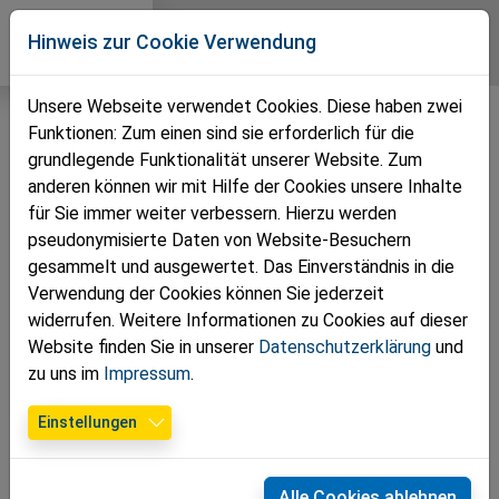
Direkt zur Hauptnavigation springen
Direkt zum Inhalt springen
Zur Unternavigation springen
Volkspartei
Hinweis zur Cookie Verwendung
Bezirk Zwettl
Unsere Webseite verwendet Cookies. Diese haben zwei
Funktionen: Zum einen sind sie erforderlich für die
grundlegende Funktionalität unserer Website. Zum
anderen können wir mit Hilfe der Cookies unsere Inhalte
für Sie immer weiter verbessern. Hierzu werden
pseudonymisierte Daten von Website-Besuchern
gesammelt und ausgewertet. Das Einverständnis in die
Verwendung der Cookies können Sie jederzeit
widerrufen. Weitere Informationen zu Cookies auf dieser
Website finden Sie in unserer
Datenschutzerklärung
und
Teamleiter Wolfgang Leidenfrost, NR Martina Diesner-Wais, Karl Klang,
zu uns im
Impressum
.
BGM Karl Elsigan, Pia Sondergaard, BM Karoline Edtstadler, Hafiza Saeedi,
NR Lukas Brandweiner, VBGM Reinhard Poppinger, Johann Kletzl und
Einstellungen
Irene Burgstaller
03.08.2023
Alle Cookies ablehnen