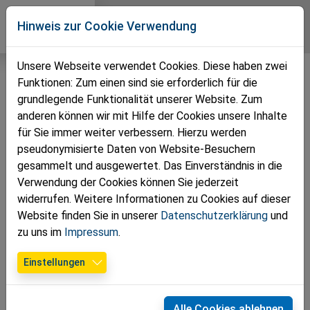
Direkt zur Hauptnavigation springen
Direkt zum Inhalt springen
Zur Unternavigation springen
Volkspartei
Hinweis zur Cookie Verwendung
Bezirk Zwettl
Unsere Webseite verwendet Cookies. Diese haben zwei
Funktionen: Zum einen sind sie erforderlich für die
grundlegende Funktionalität unserer Website. Zum
anderen können wir mit Hilfe der Cookies unsere Inhalte
für Sie immer weiter verbessern. Hierzu werden
pseudonymisierte Daten von Website-Besuchern
gesammelt und ausgewertet. Das Einverständnis in die
Verwendung der Cookies können Sie jederzeit
widerrufen. Weitere Informationen zu Cookies auf dieser
Website finden Sie in unserer
Datenschutzerklärung
und
zu uns im
Impressum
.
01.12.2025
Einstellungen
Kinderkunst im Advent: VPNÖ
präsentiert neues
Alle Cookies ablehnen