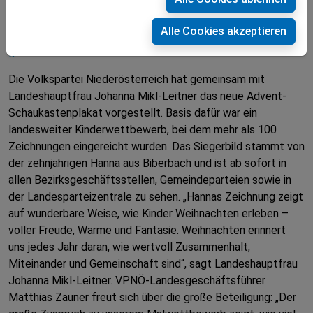
Schaukastenplakat
Hannas Weihnachtszeichnung ist ab sofort in
Alle Cookies akzeptieren
ganz Niederösterreich zu sehen
Die Volkspartei Niederösterreich hat gemeinsam mit
Landeshauptfrau Johanna Mikl-Leitner das neue Advent-
Schaukastenplakat vorgestellt. Basis dafür war ein
landesweiter Kinderwettbewerb, bei dem mehr als 100
Zeichnungen eingereicht wurden. Das Siegerbild stammt von
der zehnjährigen Hanna aus Biberbach und ist ab sofort in
allen Bezirksgeschäftsstellen, Gemeindeparteien sowie in
der Landesparteizentrale zu sehen. „Hannas Zeichnung zeigt
auf wunderbare Weise, wie Kinder Weihnachten erleben –
voller Freude, Wärme und Fantasie. Weihnachten erinnert
uns jedes Jahr daran, wie wertvoll Zusammenhalt,
Miteinander und Gemeinschaft sind“, sagt Landeshauptfrau
Johanna Mikl-Leitner. VPNÖ-Landesgeschäftsführer
Matthias Zauner freut sich über die große Beteiligung: „Der